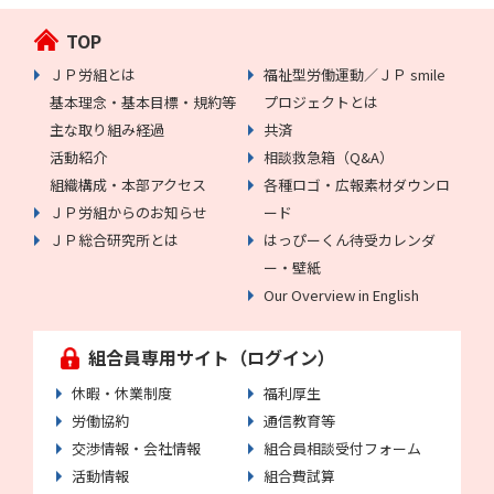
TOP
ＪＰ労組とは
福祉型労働運動／ＪＰ smile
基本理念・基本目標・規約等
プロジェクトとは
主な取り組み経過
共済
活動紹介
相談救急箱（Q&A）
組織構成・本部アクセス
各種ロゴ・広報素材ダウンロ
ＪＰ労組からのお知らせ
ード
ＪＰ総合研究所とは
はっぴーくん待受カレンダ
ー・壁紙
Our Overview in English
組合員専用サイト（ログイン）
休暇・休業制度
福利厚生
労働協約
通信教育等
交渉情報・会社情報
組合員相談受付フォーム
活動情報
組合費試算