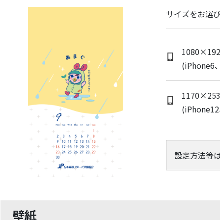
サイズをお選
1080×192
(iPhone6
1170×253
(iPhone1
設定方法等
壁紙