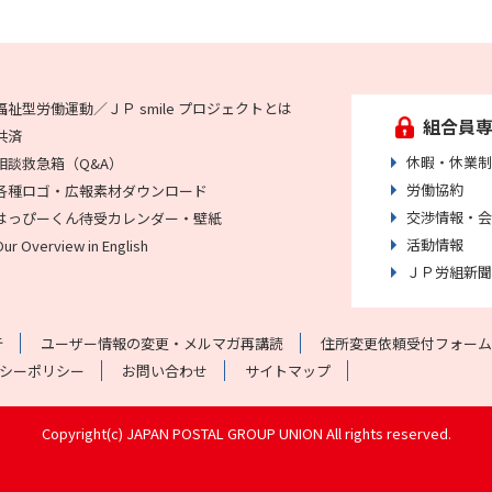
福祉型労働運動／ＪＰ smile プロジェクトとは
組合員
共済
休暇・休業制
相談救急箱（Q&A）
労働協約
各種ロゴ・広報素材ダウンロード
交渉情報・会
はっぴーくん待受カレンダー・壁紙
活動情報
Our Overview in English
ＪＰ労組新聞
行
ユーザー情報の変更・メルマガ再講読
住所変更依頼受付フォーム
シーポリシー
お問い合わせ
サイトマップ
Copyright(c) JAPAN POSTAL GROUP UNION All rights reserved.